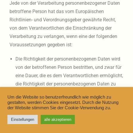
Jede von der Verarbeitung personenbezogener Daten
betroffene Person hat das vom Europäischen
Richtlinien- und Verordnungsgeber gewährte Recht,
von dem Verantwortlichen die Einschränkung der
Verarbeitung zu verlangen, wenn eine der folgenden
Voraussetzungen gegeben ist:
Die Richtigkeit der personenbezogenen Daten wird
von der betroffenen Person bestritten, und zwar für
eine Dauer, die es dem Verantwortlichen ermöglicht,
die Richtigkeit der personenbezogenen Daten zu
überprüfen.
Um die Website so benutzerfreundlich wie möglich zu
Die Verarbeitung ist unrechtmäßig, die betroffene
gestalten, werden Cookies eingesetzt. Durch die Nutzung
der Website stimmen Sie der Cookie-Verwendung zu.
Person lehnt die Löschung der personenbezogenen
Daten ab und verlangt stattdessen die
Einstellungen
alle akzeptieren
Einschränkung der Nutzung der